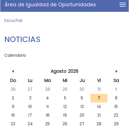
Home
idioma
Área de Igualdad de Oportunidades
me
para
titl
ir
Me
a
Escuchar
gen
la
|
página
nav
de
NOTICIAS
Ár
inicio
de
Igu
de
Calendario
Op
Seleccione
«
Agosto 2026
»
un día
Do
Lu
Ma
Mi
Ju
Vi
Sa
para
26
27
28
29
30
31
1
consultar
las
2
3
4
5
6
7
8
noticias
9
10
11
12
13
14
15
de ese día
16
17
18
19
20
21
22
23
24
25
26
27
28
29